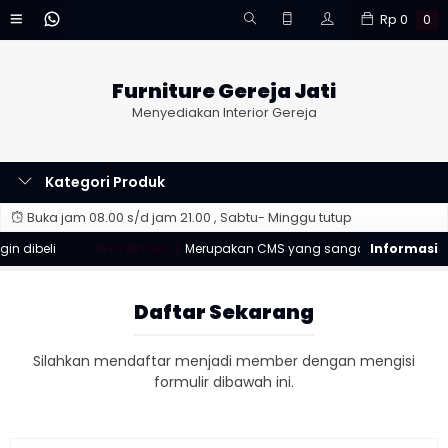
Rp
0
0
Furniture Gereja Jati
Menyediakan Interior Gereja
Kategori Produk
Buka jam 08.00 s/d jam 21.00 , Sabtu- Minggu tutup
n dibeli
WordPress ❯
Merupakan CMS yang sangat populer & dap
Daftar Sekarang
Silahkan mendaftar menjadi member dengan mengisi
formulir dibawah ini.