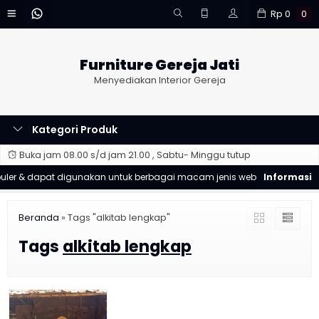
Rp
0
0
Furniture Gereja Jati
Menyediakan Interior Gereja
Kategori Produk
Buka jam 08.00 s/d jam 21.00 , Sabtu- Minggu tutup
er & dapat digunakan untuk berbagai macam jenis website
Good
Beranda
»
Tags "alkitab lengkap"
Tags
alkitab lengkap