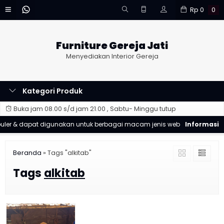
Rp
0
0
Furniture Gereja Jati
Menyediakan Interior Gereja
Kategori Produk
Buka jam 08.00 s/d jam 21.00 , Sabtu- Minggu tutup
er & dapat digunakan untuk berbagai macam jenis website
Good
Beranda
»
Tags "alkitab"
Tags
alkitab