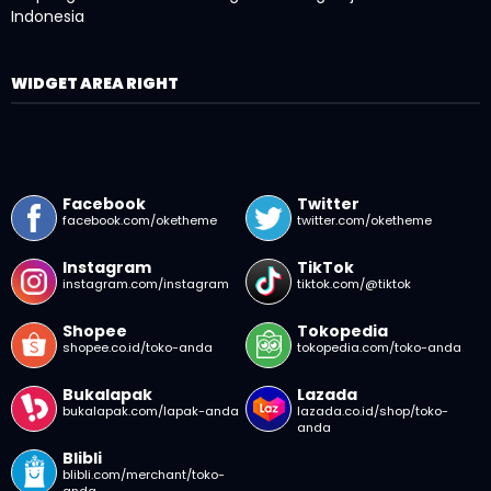
Indonesia
WIDGET AREA RIGHT
Facebook
Twitter
facebook.com/oketheme
twitter.com/oketheme
Instagram
TikTok
instagram.com/instagram
tiktok.com/@tiktok
Shopee
Tokopedia
shopee.co.id/toko-anda
tokopedia.com/toko-anda
Bukalapak
Lazada
bukalapak.com/lapak-anda
lazada.co.id/shop/toko-
anda
Blibli
blibli.com/merchant/toko-
anda