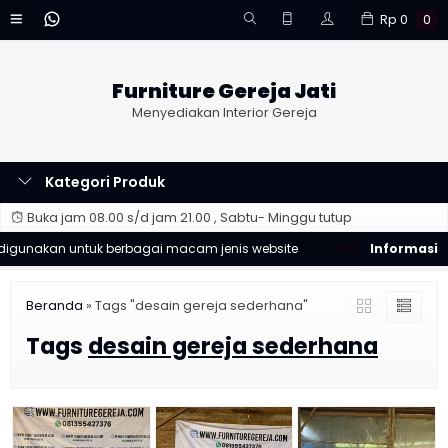
Rp
0
0
Furniture Gereja Jati
Menyediakan Interior Gereja
Kategori Produk
Buka jam 08.00 s/d jam 21.00 , Sabtu- Minggu tutup
gunakan untuk berbagai macam jenis website
Good Desain ❯
Des
Beranda
»
Tags "desain gereja sederhana"
Tags
desain gereja sederhana