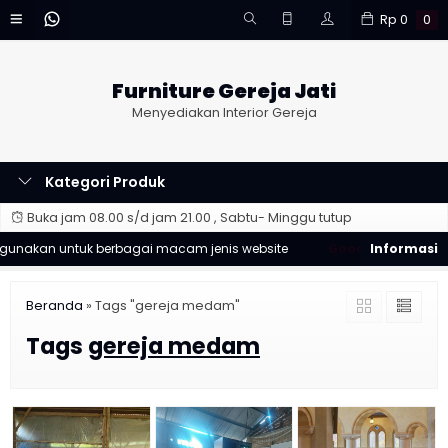
Rp
0
0
Furniture Gereja Jati
Menyediakan Interior Gereja
Kategori Produk
Buka jam 08.00 s/d jam 21.00 , Sabtu- Minggu tutup
unakan untuk berbagai macam jenis website
Good Desain ❯
Desa
Beranda
»
Tags "gereja medam"
Tags
gereja medam