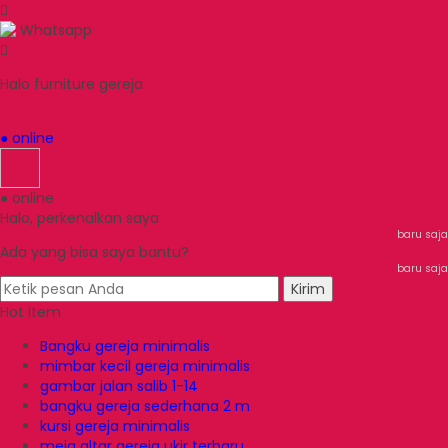
Whatsapp
Halo furniture gereja
● online
● online
Halo, perkenalkan saya
baru saja
Ada yang bisa saya bantu?
baru saja
Kirim
Hot Item
Bangku gereja minimalis
mimbar kecil gereja minimalis
gambar jalan salib 1-14
bangku gereja sederhana 2 m
kursi gereja minimalis
meja altar gereja ukir terbaru