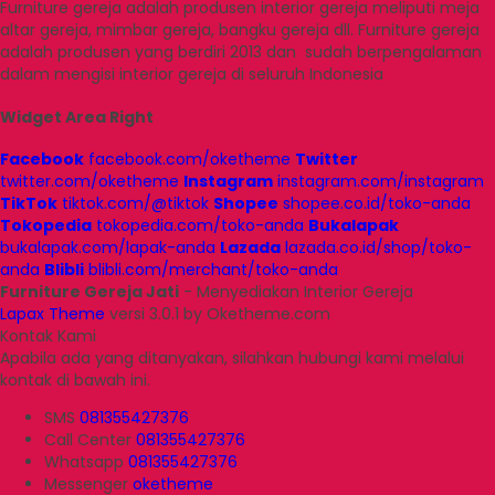
Furniture gereja adalah produsen interior gereja meliputi meja
altar gereja, mimbar gereja, bangku gereja dll. Furniture gereja
adalah produsen yang berdiri 2013 dan sudah berpengalaman
dalam mengisi interior gereja di seluruh Indonesia
Widget Area Right
Facebook
facebook.com/oketheme
Twitter
twitter.com/oketheme
Instagram
instagram.com/instagram
TikTok
tiktok.com/@tiktok
Shopee
shopee.co.id/toko-anda
Tokopedia
tokopedia.com/toko-anda
Bukalapak
bukalapak.com/lapak-anda
Lazada
lazada.co.id/shop/toko-
anda
Blibli
blibli.com/merchant/toko-anda
Furniture Gereja Jati
- Menyediakan Interior Gereja
Lapax Theme
versi 3.0.1 by Oketheme.com
Kontak Kami
Apabila ada yang ditanyakan, silahkan hubungi kami melalui
kontak di bawah ini.
SMS
081355427376
Call Center
081355427376
Whatsapp
081355427376
Messenger
oketheme