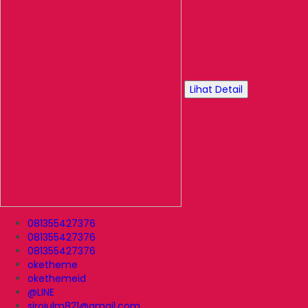
Lihat Detail
081355427376
081355427376
081355427376
oketheme
okethemeid
@LINE
sirojulm821@gmail.com