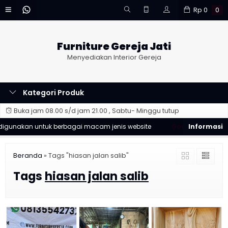
Rp
0
0
Furniture Gereja Jati
Menyediakan Interior Gereja
Kategori Produk
Buka jam 08.00 s/d jam 21.00 , Sabtu- Minggu tutup
unakan untuk berbagai macam jenis website
Good Desain ❯
Des
Beranda
»
Tags "hiasan jalan salib"
Tags
hiasan jalan salib