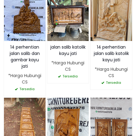
14 perhentian
jalan salib katolik
14 perhentian
jalan salib dan
kayu jati
jalan salib katolik
gambar kayu
kayu jati
*Harga Hubungi
jati
CS
*Harga Hubungi
*Harga Hubungi
CS
Tersedia
CS
Tersedia
Tersedia