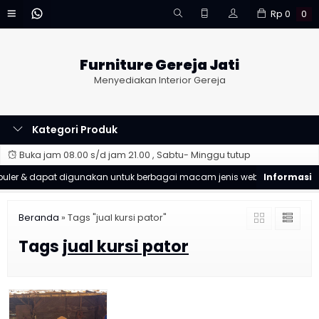
Rp
0
0
Furniture Gereja Jati
Menyediakan Interior Gereja
Kategori Produk
Buka jam 08.00 s/d jam 21.00 , Sabtu- Minggu tutup
er & dapat digunakan untuk berbagai macam jenis website
Goo
Beranda
»
Tags "jual kursi pator"
Tags
jual kursi pator