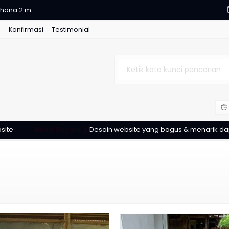
g
Konfirmasi
Testimonial
ana kayu jati
k
r minimalis
minimalis
Good Desain ❯
Desain website yang bagus & menarik dapat me
stan minimalis
rhana 2 m