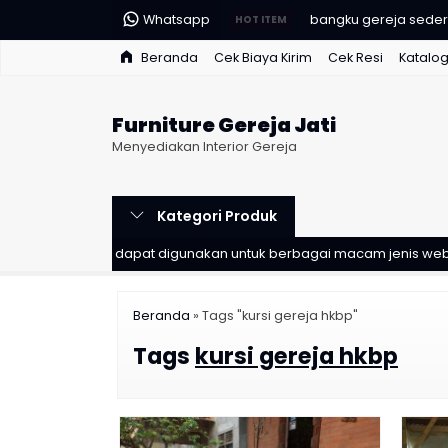
Whatsapp
kursi gereja kayu
HOT ITEM
Beranda
Cek Biaya Kirim
Cek Resi
Katalo
bangku gereja sederh
mimbar gereja katoli
Furniture Gereja Jati
meja altar katolik uki
Menyediakan Interior Gereja
mimbar kecil gereja 
Kategori Produk
kursi romo
opuler & dapat digunakan untuk berbagai macam jenis website
bangku gereja prote
bangku gereja sede
Beranda
»
Tags "kursi gereja hkbp"
Tags
kursi gereja hkbp