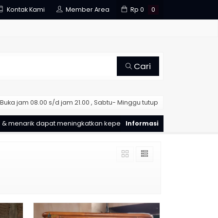
Kontak Kami
Member Area
Rp
0
0
Cari
Buka jam 08.00 s/d jam 21.00 , Sabtu- Minggu tutup
narik dapat meningkatkan kepercayaan pelanggan toko online And