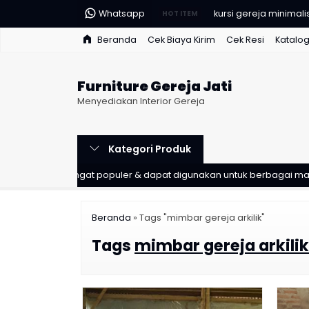
Whatsapp
kursi gereja minimali
HOT ITEM
Beranda
Cek Biaya Kirim
Cek Resi
Katalo
kursi gereja
bangku gereja sede
Furniture Gereja Jati
bangku gereja minima
Menyediakan Interior Gereja
14 perhentian jalan s
Kategori Produk
Jalan salib
 yang sangat populer & dapat digunakan untuk berbagai macam j
mimbar gereja
mimbar gereja katoli
Beranda
»
Tags "mimbar gereja arkilik"
Tags
mimbar gereja arkilik