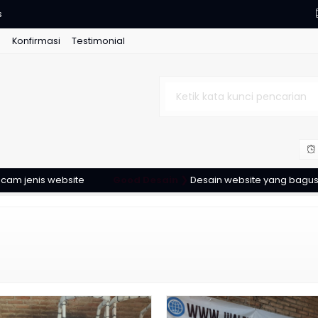
s
g
Konfirmasi
Testimonial
rhana 2 m
lis katolik
alib dan gambar kayu jati
enis website
Good Desain ❯
Desain website yang bagus & me
k