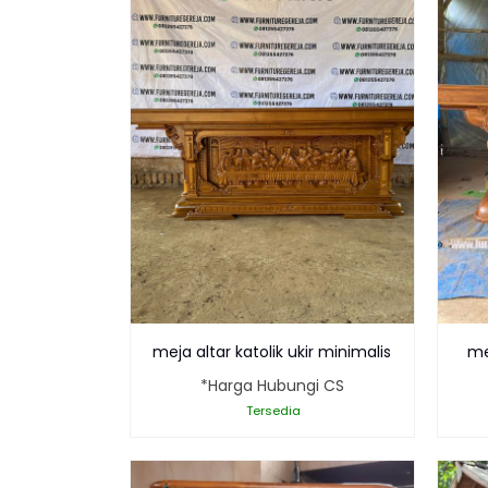
Good Desain ❯
Desain website yang bagus & men
Full Support ❯
Terjadi masalah dalam menggunak
meja altar katolik ukir minimalis
me
*Harga Hubungi CS
Tersedia