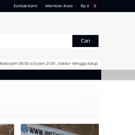
Kontak Kami
Member Area
Rp
0
0
Cari
Buka jam 08.00 s/d jam 21.00 , Sabtu- Minggu tutup