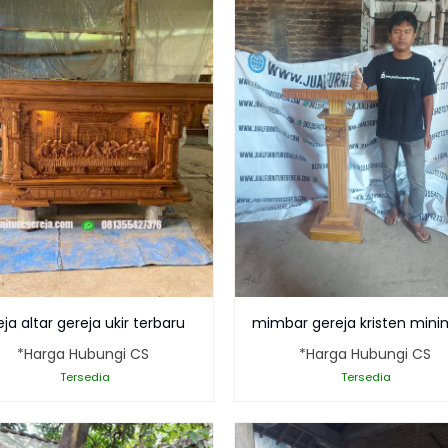
arik dapat meningkatkan kepercayaan pelanggan toko online Anda
an template dari Oketheme? Tim support kami siap membantu!
ja altar gereja ukir terbaru
mimbar gereja kristen mini
*Harga Hubungi CS
*Harga Hubungi CS
Tersedia
Tersedia