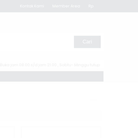
Kontak Kami
Member Area
Rp
Cari
Buka jam 08.00 s/d jam 21.00 , Sabtu- Minggu tutup