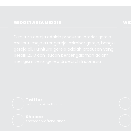
WIDGET AREA MIDDLE
WID
Furniture gereja adalah produsen interior gereja
meliputi meja altar gereja, mimbar gereja, bangku
gereja dll. Furniture gereja adalah produsen yang
berdiri 2013 dan sudah berpengalaman dalam
mengisi interior gereja di seluruh Indonesia
Twitter
twitter.com/oketheme
Shopee
shopee.co.id/toko-anda