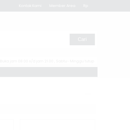
Kontak Kami
Member Area
Rp
Cari
Buka jam 08.00 s/d jam 21.00 , Sabtu- Minggu tutup