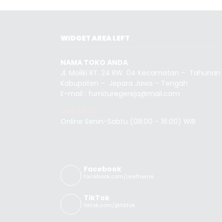
WIDGET AREA LEFT
NAMA TOKO ANDA
Jl. Moliki RT. 24 RW. 04 Kecamatan – Tahunan
Kabupaten – Jepara Jawa – Tengah
E-mail : furnituregereja@mail.com
Live Chat
Online Senin-Sabtu (08:00 – 16:00) WIB
Facebook
facebook.com/oketheme
TikTok
tiktok.com/@tiktok