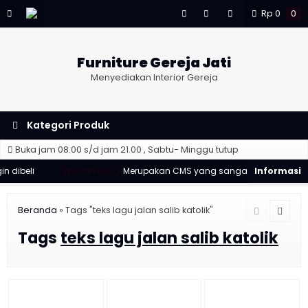
Rp
0
0
Furniture Gereja Jati
Menyediakan Interior Gereja
Kategori Produk
Buka jam 08.00 s/d jam 21.00 , Sabtu- Minggu tutup
 dibeli
WordPress ❯
Merupakan CMS yang sangat populer & dapa
Beranda
»
Tags "teks lagu jalan salib katolik"
Tags
teks lagu jalan salib katolik